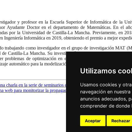
stigador y profesor en la Escuela Superior de Informática de la Uni
sor Ayudante Doctor en el departamento de Matemáticas. En el añ
adas por la Universidad de Castilla-La Mancha. Previamente, en 2018
en Ingeniería Informática en 2019, obteniendo el premio a mejor exped
do trabajando como investigador en el grupo de investigación MAT (M
d de Castilla-La Mancha. Su investigación se enfoca en el uso de mod
olver problemas de optimización en el campo del transporte. En partic
zaje automático para la modelización de la demanda de transporte.
Utilizamos coo
Usamos cookies y otras
na charla en la serie de seminarios en línea NeEDS
ene 9, 2024
na web para monitorizar la propagación del COVID-19
abr 16, 2020
navegación en nuestra
anuncios adecuados, pa
comprender de donde ll
Aceptar
Rechazar