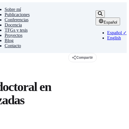
Sobre mí
Publicaciones
Conferencias
Español
Docencia
TFGs y tesis
Español
✓
Proyectos
English
Blog
Contacto
Compartir
doctoral en
zadas