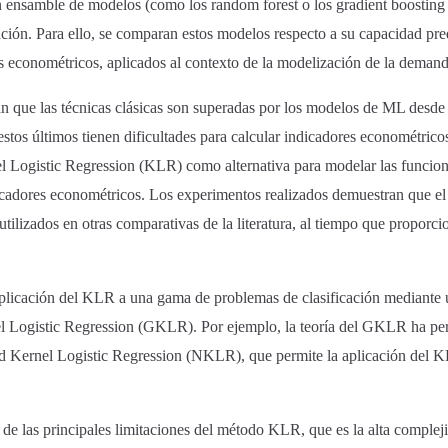
 ensamble de modelos (como los random forest o los gradient boosting d
ón. Para ello, se comparan estos modelos respecto a su capacidad pred
es econométricos, aplicados al contexto de la modelización de la demand
n que las técnicas clásicas son superadas por los modelos de ML desde e
 estos últimos tienen dificultades para calcular indicadores econométrico
Logistic Regression (KLR) como alternativa para modelar las funcion
dicadores econométricos. Los experimentos realizados demuestran que 
utilizados en otras comparativas de la literatura, al tiempo que proporc
plicación del KLR a una gama de problemas de clasificación mediante 
Logistic Regression (GKLR). Por ejemplo, la teoría del GKLR ha perm
 Kernel Logistic Regression (NKLR), que permite la aplicación del K
a de las principales limitaciones del método KLR, que es la alta comple