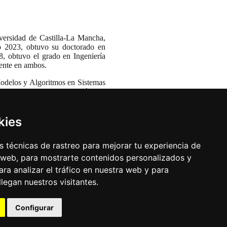
versidad de Castilla-La Mancha,
o 2023, obtuvo su doctorado en
, obtuvo el grado en Ingeniería
iente en ambos.
odelos y Algoritmos en Sistemas
elos de aprendizaje automático e
ular, ha estado involucrado en la
kies
 técnicas de rastreo para mejorar tu experiencia de
→
 web, para mostrarte contenidos personalizados y
ra analizar el tráfico en nuestra web y para
egan nuestros visitantes.
Configurar