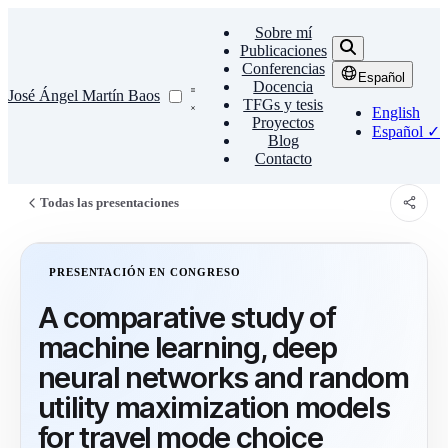
Sobre mí
Publicaciones
Conferencias
Español
Docencia
José Ángel Martín Baos
TFGs y tesis
English
Proyectos
Español
✓
Blog
Contacto
Todas las presentaciones
Compar
PRESENTACIÓN EN CONGRESO
A comparative study of
machine learning, deep
neural networks and random
utility maximization models
for travel mode choice